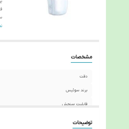
ب
ق
س
هش
ن
مشخصات
دقت
برند سوئیس
قابلیت سنجش
سنجش
توضیحات