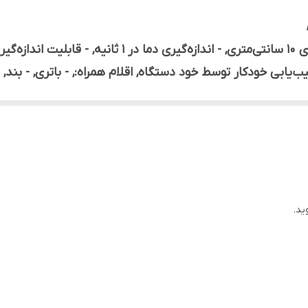
دارد
- اندازه‌گیری دمای بدن بدون تماس تا فاصله‌ی 10 سانتی‌مت
ب‌یابی خودکار توسط خود دستگاه, اقلام همراه:, - باتری, - بند, -
این محصول قادر به اندازه گیری دمای ثابت و بزرگتر (در عرض 10 سانتی مت
اده کودکان و بزرگسالان است.
ی باشد یعنی، قادر به اندازه گیری دمای بدن، جسم و محیط م
ید.
 وجود دارد ( برای اطلاع از نحوه و قیمت اقساط تماس گرفته شود )