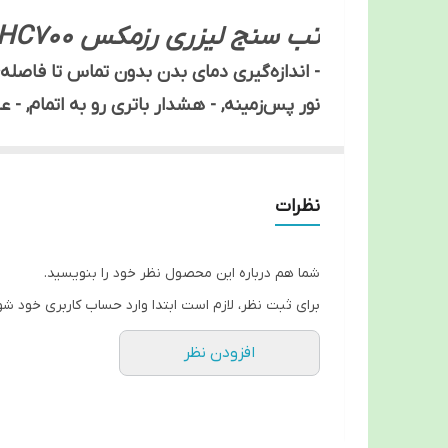
هشدار دمای غیر مجاز
تب سنج لیزری رزمکس HC700
نور پس‌زمینه, - هشدار باتری رو به اتمام, - عی
دقیق با طراحی زیبا می باشد که، مناسب استف
نظرات
همچنین، این محصول دارای عملکرد سه گانه م
شما هم درباره این محصول نظر خود را بنویسید.
برای ثبت نظر، لازم است ابتدا وارد حساب کاربری خود شو
با پوست را دارد.
افزودن نظر
این دستگاه برای مشتریان امکان خرید بصورت اقساط