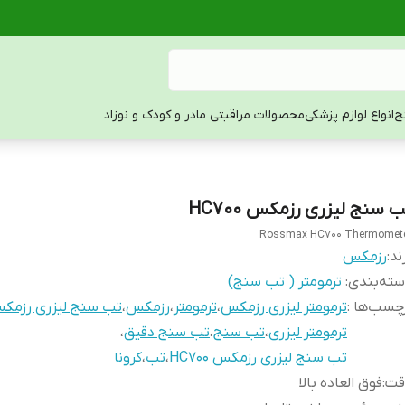
ج
انواع لوازم پزشکی
محصولات مراقبتی مادر و کودک و نوزاد
 سنج لیزری رزمکس HC700
Rossmax HC700 Thermomet
ند:
رزمکس
ته‌بندی
:
ترمومتر ( تب سنج)
چسب‌ها :
ترمومتر لیزری رزمکس
،
ترمومتر
،
رزمکس
،
تب سنج لیزری رزمک
ترمومتر لیزری
،
تب سنج
،
تب سنج دقیق
،
تب سنج لیزری رزمکس HC700
،
تب
،
کرونا
قت
:
فوق العاده بالا