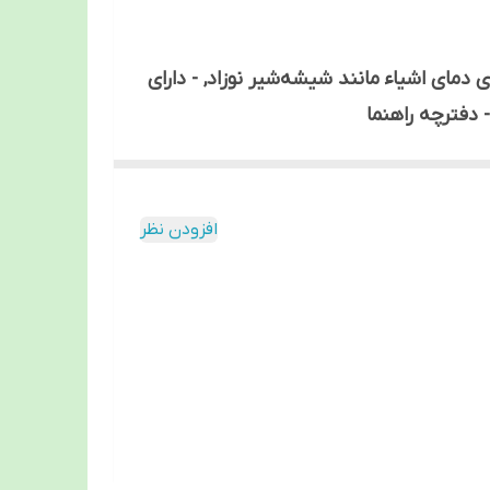
ری, - اندازه‌گیری دما در 1 ثانیه, - قابلیت اندازه‌گیری دمای اشیاء مانند شیشه‌شیر نوزاد, - دارای
 دفترچه‌ راهنما
تب سنج غیر تماسی رزمکس مدل HC700 محصول کشورسوئیس می باشد. این محصول یک تب سنج بسیار دقیق با طراحی Telephoto می باشد. یعنی،
ر) را بدون تماس با پوست فراهم می کند. این محصول یک تب سنج بسیار
افزودن نظر
ی باشد این محصول دارای آلارم هشدار
دهنده در صورت تب بالا است تا کاربر بتواند در صورت نیاز به پزشک مراجعه کند. تب سنج غیر تماسی رزمکس مدل HC700 دارای جعبه نگهدارنده می
باشد تا از آسیب به دستگاه جلوگیری شود و قابل حمل آسان در مکانی باشد. این تب سنج غیر تماسی قابلیت اندازه گیری تا از فاصله 1 تا 10 سانتی متری