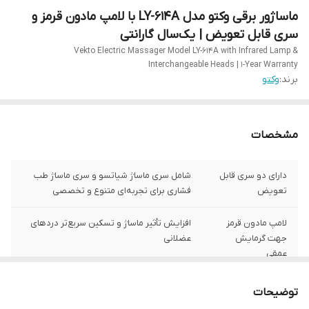
ماساژور برقی وکتو مدل LY-614A با لامپ مادون قرمز و
سری قابل تعویض | یک‌سال گارانتی
Vekto Electric Massager Model LY-614A with Infrared Lamp &
Interchangeable Heads | 1-Year Warranty
برند:
وکتو
مشخصات
دارای دو سری قابل
شامل سری ماساژ شیاتسو و سری ماساژ طب
تعویض
فشاری برای تجربه‌ای متنوع و تخصصی
لامپ مادون قرمز
افزایش تأثیر ماساژ و تسکین سریع‌تر دردهای
جهت گرمایش
عضلانی
عمقی
قابلیت تنظیم
تنظیم شدت ماساژ متناسب با نیاز و حساسیت
توضیحات
سرعت ماساژ
بدن