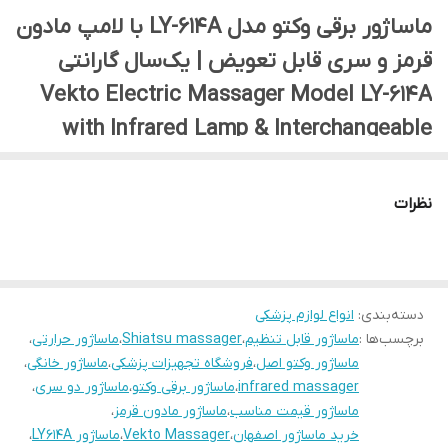
ماساژور برقی وکتو مدل LY-614A با لامپ مادون
دارای یک‌سال
اطمینان خاطر از کیفیت و خدمات پس از
قرمز و سری قابل تعویض | یک‌سال گارانتی
گارانتی معتبر از
فروش
تاریخ خرید
Vekto Electric Massager Model LY-614A
with Infrared Lamp & Interchangeable
Heads | 1-Year Warranty
نظرات
ماساژور برقی وکتو مدل LY-614A | Vekto LY-614A
Massager
اگر به‌دنبال یک ماساژور کاربردی، بادوام و حرفه‌ای برای استفاده
دسته‌بندی
:
انواع لوازم پزشکی
در خانه هستید، ماساژور وکتو مدل LY-614A یک گزینه عالی برای
برچسب‌ها :
ماساژور قابل تنظیم
،
Shiatsu massager
،
ماساژور حرارتی
،
ماساژور وکتو اصل
،
فروشگاه تجهیزات پزشکی
،
شماست. این دستگاه با طراحی ارگونومیک و قابلیت‌های ویژه،
ماساژور خانگی
،
infrared massager
،
ماساژور برقی وکتو
،
ماساژور دو سری
،
حس آرامش و تسکین عضلات خسته را در خانه برایتان فراهم
ماساژور قیمت مناسب
،
ماساژور مادون قرمز
،
می‌کند.
خرید ماساژور اصفهان
،
Vekto Massager
،
ماساژور LY614A
،