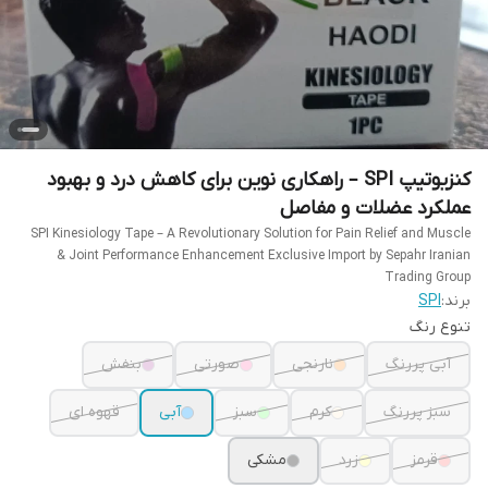
کنزیوتیپ SPI – راهکاری نوین برای کاهش درد و بهبود
عملکرد عضلات و مفاصل
SPI Kinesiology Tape – A Revolutionary Solution for Pain Relief and Muscle
& Joint Performance Enhancement Exclusive Import by Sepahr Iranian
Trading Group
برند:
SPI
تنوع رنگ
آبی پررنگ
نارنجی
صورتی
بنفش
سبز پررنگ
کرم
سبز
آبی
قهوه ای
قرمز
زرد
مشکی