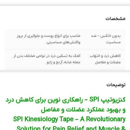
مشخصات
بدون لاتکس – ضد
مناسب برای انواع پوست و جلوگیری از بروز
حساسیت
واکنش‌های حساسیتی.
کاهش درد و التهاب
کمک به تسکین درد در نواحی مختلف بدن از
عضلات و مفاصل
جمله شانه، آرنج و زانو.
تکنولوژی
استفاده از فناوری پیشرفته برای حمایت و
کینزیولوژی اورجینال
پایداری عضلات و مفاصل.
توضیحات
افزایش دامنه
بهبود عملکرد عضلات و مفاصل برای راحتی
کنزیوتیپ SPI – راهکاری نوین برای کاهش درد
حرکتی
بیشتر در حرکت و فعالیت‌های روزانه.
و بهبود عملکرد عضلات و مفاصل
SPI Kinesiology Tape – A Revolutionary
Solution for Pain Relief and Muscle &