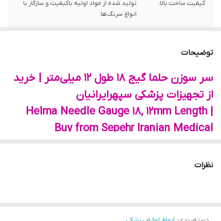
کیفیت ساخت بالا:
تولید شده از مواد اولیه باکیفیت و سازگار با
انواع سرنگ‌ها.
طراحی دقیق و ایمن:
مناسب برای تزریقات زیرپوستی، عضلانی و
وریدی.
توضیحات
ماندگاری طولانی:
تاریخ انقضای معتبر (1405/04/09) و مطمئن
سر سوزن حلما گیج 18 طول 12 میلی‌متر | خرید
برای استفاده.
از تجهیزات پزشکی سپهرایرانیان
Helma Needle Gauge 18, 12mm Length |
Buy from Sepehr Iranian Medical
Equipment
سر سوزن (نیدل) حلما گیج 18 طول 12 میلی‌متر |
نظرات
انقضا: 1405/04/09
سر سوزن یا نیدل یکی از مهم‌ترین تجهیزات پزشکی و بهداشتی
است که به‌طور گسترده در مراکز درمانی، بیمارستان‌ها و حتی
دسته‌بندی
:
انواع لوازم پزشکی