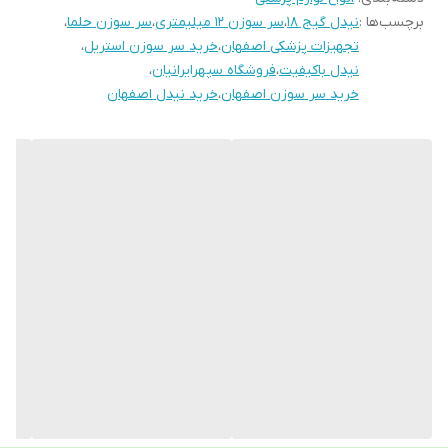
مصرف خانگی مورد استفاده قرار می‌گیرد. سر سوزن حلما گیج 18 با
برچسب‌ها :
نیدل گیج 18
،
سر سوزن 12 میلیمتری
،
سر سوزن حلما
،
تجهیزات پزشکی اصفهان
،
خرید سر سوزن استریل
،
طول 12 میلی‌متر یکی از محصولات باکیفیت و پرطرفدار در بازار
نیدل باکیفیت
،
فروشگاه سپهرایرانیان
،
ایران است که توسط برند معتبر حلما تولید شده است.
خرید سر سوزن اصفهان
،
خرید نیدل اصفهان
ویژگی‌های سر سوزن حلما گیج 18:
کیفیت ساخت بالا: تولید شده با مواد اولیه استاندارد و استریل.
طراحی دقیق: طول 12 میلی‌متر و گیج 18 مناسب برای تزریق‌های
خاص.
استفاده آسان: سازگار با سرنگ‌های استاندارد و بدون نیاز به
تغییر یا تنظیمات خاص.
استریل و بهداشتی: بسته‌بندی کاملاً استریل و مطمئن برای
جلوگیری از هرگونه آلودگی.
تاریخ انقضای مطمئن: تاریخ انقضا 1405/04/09، نشان‌دهنده
تازگی و ماندگاری طولانی محصول.
موارد استفاده سر سوزن گیج 18 حلما: