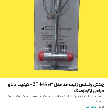
چکش رفلکس زنیت مد مدل ZTH-H003 - کیفیت بالا و
طراحی ارگونومیک
ZenithMed Reflex Hammer Model ZTH-H003 - High Quality and Ergonomic
Design
برند:
زنیت مد