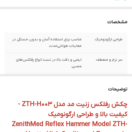
مشخصات
طراحی ارگونومیک:
مناسب برای استفاده آسان و بدون خستگی در
معاینات طولانی‌مدت.
سر نرم و منعطف:
ایمنی و دقت بالا در تست انواع رفلکس‌های
عصبی.
ساختار سبک و
ساخته‌شده از مواد باکیفیت که ماندگاری و
بادوام:
عملکرد بهینه را تضمین می‌کند.
توضیحات
چندمنظوره:
قابل استفاده برای ارزیابی انواع رفلکس‌های
چکش رفلکس زنیت مد مدل ZTH-H003 -
عصبی در نواحی مختلف بدن.
کیفیت بالا و طراحی ارگونومیک
ZenithMed Reflex Hammer Model ZTH-