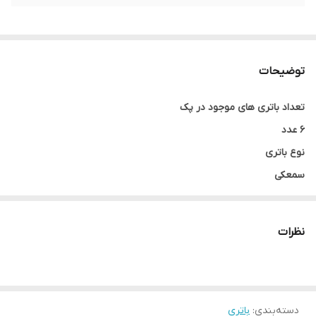
توضیحات
تعداد باتری های موجود در پک
6 عدد
نوع باتری
سمعکی
ولتاژ باتری
1.45 ولت
نظرات
نوع تکنولوژی باتری
روی - هوا
قابلیت شارژ مجدد
ندارد
دسته‌بندی
:
باتری