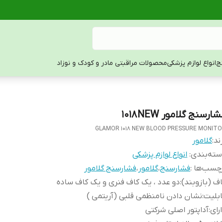
ج
انواع لوازم پزشکی
محصولات مراقبتی مادر و کودک و نوزاد
ارسنج گلامور 1018NEW
GLAMOR 1018 NEW BLOOD PRESSURE MONIT
ند:
گلامور
ته‌بندی
:
انواع لوازم پزشکی
چسب‌ها :
فشارسنج
،
گلامور
،
فشارسنج گلامور
ف (بازوبند)
:
دو عدد ، یک کاف فنری و یک کاف ساده
بلیت
:
نشان دادن نامنظمی قلبی (آریتمی )
رای
:
آداپتور اصلی شرکتی