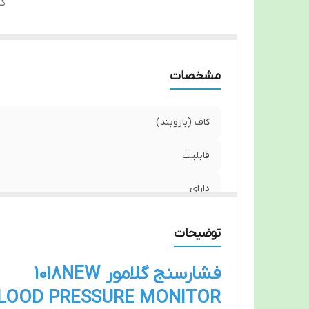
گا
مشخصات
کاف (بازوبند)
قابلیت
دارای
گارانتی
توضیحات
فشارسنج گلامور 1018NEW
BLOOD PRESSURE MONITOR