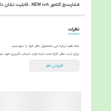
فشارسنج گلامور 1018 NEW ، قابلیت نشان دادن ماکزیمم و مینیمم فشار ، ضربان قلب و نامنظمی قلبی را داراست.
حافظه 60 عددی را پشتیبانی می کند ، قابلیت کار با باطری و آداپتور را دارد که آداپتور اصلی شرکت در جعبه بندی وجود دارد .
دارای دو عدد کاف (بازوبند) می باشد یکی ک
نظرات
ویژگی خاص این فشارسنج نشان دادن آریتمی
نشانگر سازمان بهداشت جهانی (who) روی صفحه فشار سنج وجود دارد (نمایشگر حالت فشار ).
دارای کیف قابل حمل و ضد ضربه .
شما هم درباره این محصول نظر خود را بنویسید.
پنج سال گارانتی شرکت نوید طب ماهان از تا
برای ثبت نظر، لازم است ابتدا وارد حساب کاربری خود شو
این دستگاه را راحت با گارانتی پنج ساله 
افزودن نظر