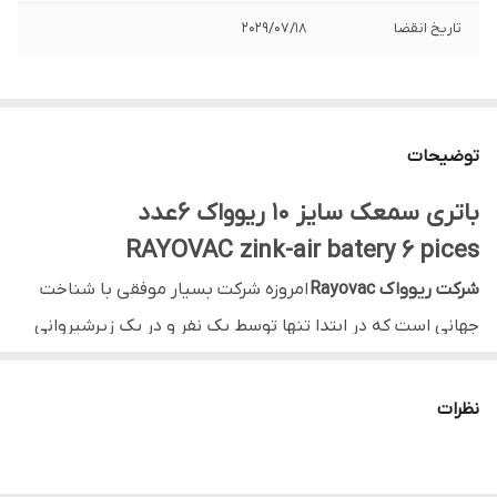
تاریخ انقضا
2029/07/18
توضیحات
باتری سمعک سایز 10 ریوواک 6عدد
RAYOVAC zink-air batery 6 pices
شرکت ریوواک Rayovac
امروزه شرکت بسیار موفقی با شناخت
جهانی است که در ابتدا تنها توسط یک نفر و در یک زیرشیروانی
راه‌اندازی شد. این شرکت انواع مختلفی باتری تولید می‌کند و در
حال حاضر یکی از تولیدکنندگان برتر باتری سمعک در سرتاسر
نظرات
جهان به شمار می‌رود. در ادامه به معرفی تاریخچه برند
ریوواک
می پردازیم.