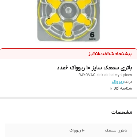
باتری سمعک سایز 10 ریوواک 6عدد
RAYOVAC zink-air batery 6 pices
برند:
ریوواک
شناسه کالا
10
مشخصات
باطری سمعک
10 ریوواک