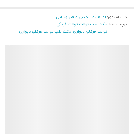
ساخته شده از آلومینیوم، سبک و مقاوم.
ضد پوسیدگی و ضد زنگ زدگی، مناسب برای محیط‌های مرطوب.
دسته‌بندی
:
لوازم توانبخشی و فیزیوتراپی
2. ویژگی‌های فنی:
برچسب‌ها :
مکث طب
،
توالت
،
توالت فرنگی
،
تحمل وزن تا 120 کیلوگرم.
توالت فرنگی دیواری مکث طب
،
توالت فرنگی دیواری
قابلیت تنظیم فاصله از دیوار بین 10 تا 50 سانتی‌متر.
3. امکانات خاص:
مجهز به قیف تاشو که به‌صورت نصب‌شده ارائه می‌شود.
این محصول علاوه بر طراحی زیبا و ارگونومیک، برای خانه‌هایی با
فضای کم یا دکوراسیون مینیمال انتخابی ایده‌آل است.
پیشنهاد خرید از تجهیزات پزشکی سپهرایرانیان
برای خرید توالت فرنگی دیواری آلومینیومی مکث طب، می‌توانید