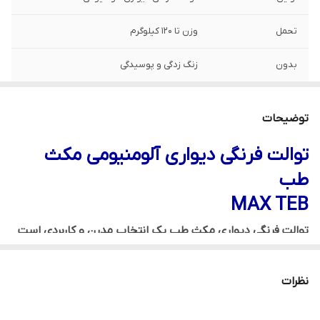
تحمل
وزن تا 120 کیلوگرم
بدون
زنگ زدگی و پوسیدگی
قابلیت تنظیم
فاصله تا دیوار از 10 تا 50 سانتی متر
توضیحات
توالت فرنگی دیواری آلومنیومی مکث
طب
MAX TEB
توالت فرنگی دیواری مکث طب یک انتخاب مدرن و کاربردی است
که با ویژگی‌های منحصر به فرد خود نیازهای متنوع کاربران را
برطرف می‌کند. برخی از مشخصات این محصول به شرح زیر است:
نظرات
1. جنس بدنه: