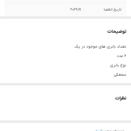
تاریخ انقضا
2026/11
توضیحات
تعداد باتری های موجود در پک
6 عدد
نوع باتری
سمعکی
ولتاژ باتری
1.45 ولت
نظرات
نوع تکنولوژی باتری
روی - هوا
قابلیت شارژ مجدد
ندارد
دسته‌بندی
:
باتری