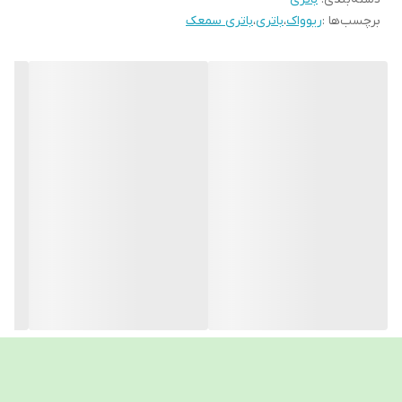
برچسب‌ها :
ریوواک
،
باتری
،
باتری سمعک
ماندگاری طولانی
دارد
مناسب برای
انواع سمعک