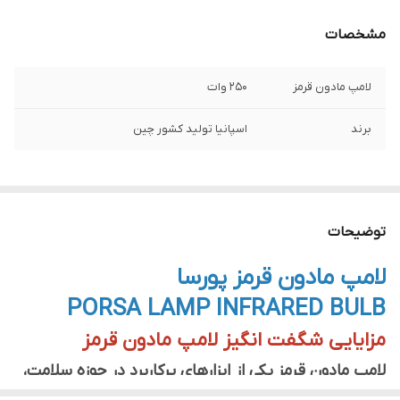
مشخصات
لامپ مادون قرمز
250 وات
برند
اسپانیا تولید کشور چین
توضیحات
لامپ مادون قرمز پورسا
PORSA LAMP INFRARED BULB
مزایایی شگفت انگیز لامپ مادون قرمز
لامپ مادون قرمز یکی از ابزارهای پرکاربرد در حوزه سلامت،