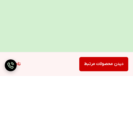
نقشی مهم در ارتقای سلامت و بهبود زندگی روزمره شما ایفا کند.
لازم به ذکر است لامپ مادون قرمز پورسا برند
اسپانیا با بارکد کشور اسپانیا و تولید کشور چین و
از کیفیت بالایی برخوردار است .
دیدن محصولات مرتبط
ناموجود
برگشت به بالا