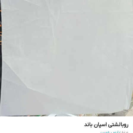
روبالشتی اسپان باند
برند:
پارس مبین