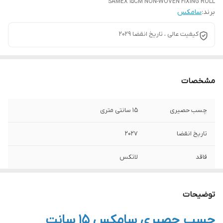
SAMEX 15CM NON-WOVEN FIXING ROLL
برند:
سامکس
کیفیت عالی ، تاریخ انقضا 2029
مشخصات
چسب حصیری
15 سانتی متری
تاریخ انقضا
2027
فاقد
لاتکس
توضیحات
چسب حصیری سامکس 15 سانت