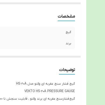
مشخصات
گیج
برند
توضیحات
گیج فشار سنج عقربه ای وکتو مدل HS-20A
VEKTO HS-20A PRESSURE GAUGE
گیج فشارسنج عقربه ای برند وکتو ، قابلیت سنجش تا 300 میلیمتر جیوه