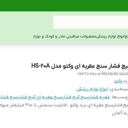
ج
انواع لوازم پزشکی
محصولات مراقبتی مادر و کودک و نوزاد
ج فشار سنج عقربه ای وکتو مدل HS-20A
VEKTO HS-20A PRESSURE GAU
ند:
وکتو
ته‌بندی
:
انواع لوازم پزشکی
چسب‌ها :
عقربه فشارسنج
،
گیج
،
فشارسنج عقربه ای
،
گیج فشارسنج
،
فشار
یج
:
فشارسنج عقربه ای برند وکتو ، قابلیت سنجش تا 300 میلیمتر جیوه
ند
:
آلمان