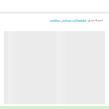
حداقل خون مورد نیاز
0.5 میکرو لیتر
دسته‌بندی
:
حافظه ذخیره نتایج
محصولات سنجش سلامت
دارد
توضیحات حافظه داخلی
900 حافظه
نمایش میانگین نتایج
دارد
قابلیت خاموشی خودکار
دارد
قابلیت خون گیری از سایر نقاط بدن
دارد
قابلیت اتصال به کامپیوتر
دارد