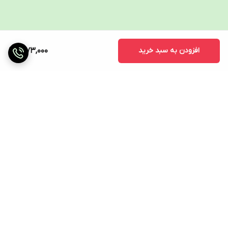
خوانا سنجش قند خون تنها در 5 ثانیه بدون نیاز به کد گذاری
(اتوکدینگ) دارای نوارهایی با قابلیت جذب نمونه خون انجام تست
قندخون با کمترین میزان حجم خون ( 0.5 میکرولیتر) امکان ذخیره 900
افزودن به سبد خرید
1,973,000
تست قابلیت نشانه گذاری تست، قبل و بعد از وعده غذایی قابلیت
تنظیم تا 5 یاد آور در روز جهت انجام تست امکان محاسبه میانگین 7- 14
– 30 روزه دارای دکمه خروج خودکار نوار از دستگاه
برگشت به بالا