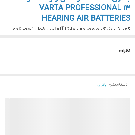
VARTA PROFESSIONAL 13
HEARING AIR BATTERIES
کمپانی بزرگ و معروف وارتا آلمان ، غول تجهیزات
الکتریکی و باطری سازی دنیا است که در زمینه تولید
انواع باطری حرف اول و آخر را در دنیا میزند ، این
نظرات
کمپانی قدمت به شدت بالایی در تولید باطری دارد ،
به گونه ای که سال ساخت این کارخانه بزگ باطری
سازی دنیا به سال 1887 میلادی یعنی 137 سال قبل
دسته‌بندی
:
باتری
باز می گردد .
اکثر برندهای باطری موجود در بازار دنیا از زیر
مجموعه های کمپانی وارتا هستند .
باطری سمعکهای حرفه ای وارتا از لحاظ طول عمر
بالاترین مدت زمان نگهداری شارژ را دارند .