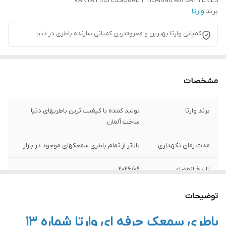
VARTA PROFESSIONAL 13 HEARING AIR BATTERIES
برند:
وارتا
کمپانی وارتا بهترین و معروفترین کمپانی سازنده باطری در دنیا
مشخصات
برند وارتا
تولید کننده با کیفیت ترین باطریهای دنیا
ساخت آلمان
مدت زمان نگهداری
بالاتر از تمام باطری سمعکهای موجود در بازار
تاریخ انقضاء
2026/09
بسته بندی
دو قلو ( که شامل دو برگه 6 عددی باطری
توضیحات
چسبیده بهم می باشد ) که مبلغ هر برگه یعنی
6 عدد باطری در بالا لحاظ شده است.
باطری سمعک حرفه ای وارتا شماره 13