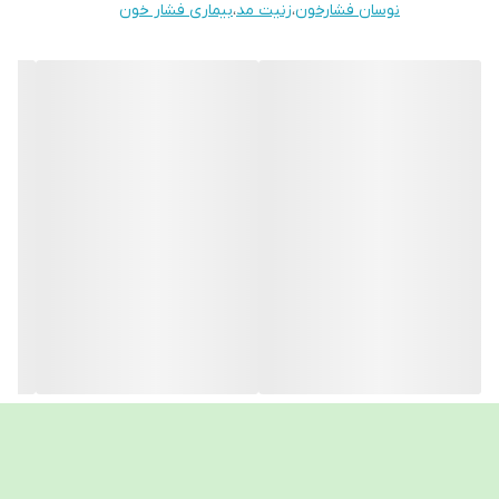
نوسان فشارخون
،
زنیت مد
،
بیماری فشار خون
✔️ محصول کمپانی زنیت مد آلمان؛ تولید و بسته‌بندی شده در کشور
چین
✔️ تورم خودکار (Automatic Inflation)
✔️ حافظه ۹۰ عددی برای ۲ کاربر
✔️ میانگین‌گیری ۳ اندازه‌گیری آخر
✔️ عملکرد تک‌دکمه‌ای برای استفاده آسان
✔️ تأیید شده توسط انجمن فشار خون بریتانیا (BHS)
✔️ کاف با اندازه ۳۲ سانتی‌متر
✔️ قابلیت تشخیص آریتمی قلب
✔️ پنج سال گارانتی معتبر
✔️ همراه با کابل USB و باتری
چرا فشارسنج زنیت مد LD-578؟
این دستگاه علاوه بر دقت بالا و طراحی کاربرپسند، امکان استفاده مشترک
برای دو کاربر را فراهم کرده و با قابلیت‌های ویژه‌ای مانند تشخیص