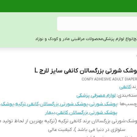
ج
انواع لوازم پزشکی
محصولات مراقبتی مادر و کودک و نوزاد
وشک شورتی بزرگسالان کانفی سایز لارج L
CONFY ADHESIVE ADULT DIAPE
ند:
کانفی
ته‌بندی
:
لوازم مصرفی پزشکی
چسب‌ها :
پوشک شورتی
،
پوشک شورتی بزرگسالان
،
کانفی ترکیه
،
پوشک
،
پوشک شورتی بزرگسالان کانفی
،
بیمار
وشک
:
شورتی بزرگسالان برند کانفی ترکیه (ترکیه بهترین از لحاظ تولید
سلولزی در دنیا می باشد )، کیفیت عالی