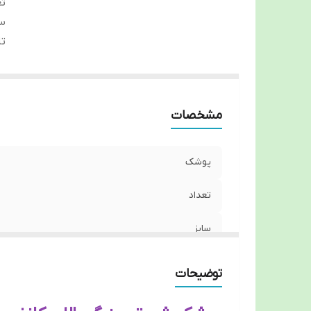
تع
سا
تا
مشخصات
پوشک
تعداد
سایز
تاریخ انقضاء
توضیحات