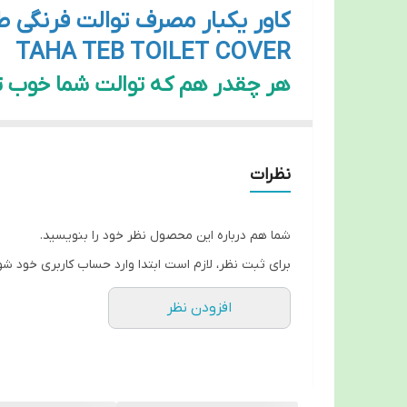
کاور یکبار مصرف توالت فرنگی 
TAHA TEB TOILET COVER
هر چقدر هم که توالت شما خوب تم
حساب می آید. پوشش یکبار مصرف
میکروب های عفونی و باکتری ها م
نظرات
پوشش توالت فرنگی یکبار مصرف طاه
و پوستی .
شما هم درباره این محصول نظر خود را بنویسید.
دارای بسته بندی 20 عددی در سایز بندی 41*40 MM و بصورت پلمپ و ضد آب است.
برای ثبت نظر، لازم است ابتدا وارد حساب کاربری خود شو
افزودن نظر