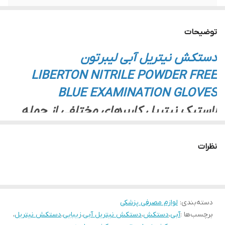
توضیحات
دستکش نیتریل آبی لیبرتون
LIBERTON NITRILE POWDER FREE
BLUE EXAMINATION GLOVES
لاستیک نیتریل کاربرهای مختلفی از جمله
در تولید دستکش های غیر لاتکس دارد. در
صنایع حمل و نقل و پوشاک و پزشکی-
نظرات
بهداشتی و ساختمان کاربرد دارد به علت
مقاومت در محیط های روغنی و پایداری
حرارتی بالا.
دسته‌بندی
:
لوازم مصرفی پزشکی
لاستیک نیتریل بهترین محصول برای
برچسب‌ها :
آبی
،
دستکش
،
دستکش نیتریل آبی
،
زیبایی
،
دستکش نیتریل
،