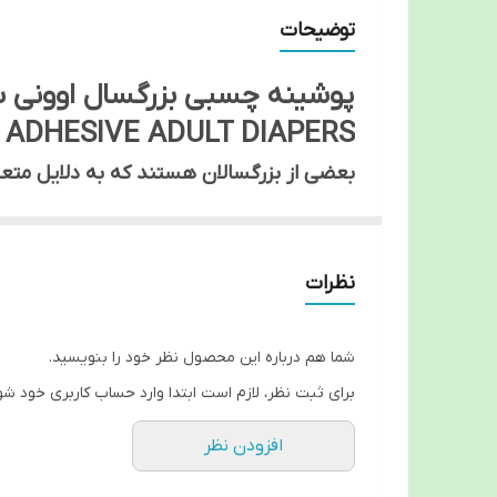
سایز مدیوم
توضیحات
پوشینه چسبی بزرگسال اوونی س
ADHESIVE ADULT DIAPERS
بعضی از بزرگسالان هستند که به دلایل متعد
پروستات در آقایان ، مشکلات مثانه ، گاهی عمل
پوشک استفاده میکنند، پوشکها در دو نمونه
نظرات
پوشکهای شورتی مانند شورت پوشیده میشوند
شود ، هرچی کیفیت آن پائین باشد عامل حس
قدرت جذب این پوشکها هستند که آنها را از ه
شما هم درباره این محصول نظر خود را بنویسید.
استفاده کند.
برای ثبت نظر، لازم است ابتدا وارد حساب کاربری خود شو
ویژگی پوشک بزرگسالان اوونی س
افزودن نظر