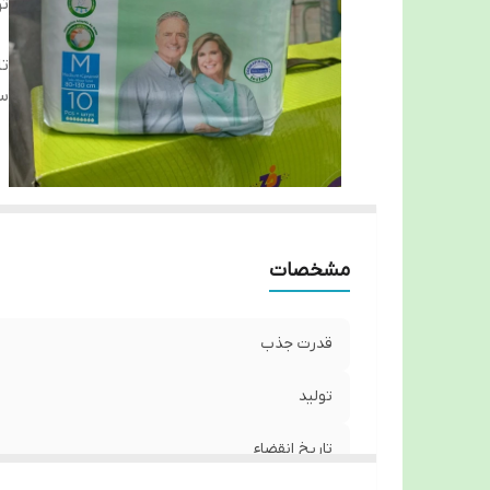
تو
تا
سا
مشخصات
قدرت جذب
تولید
تاریخ انقضاء