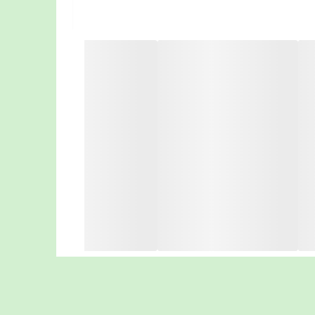
2-این پوشک قدرت جذب هشت قطره دارد ( داخل پوشکها قدرت جذب را براساس (قطره می شناسند ، که از 2تا 2.5 شروع می شود و به بالا می رود ، حد
 نیست ، پس با خیال راحت تهیه کنید و