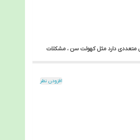
ایل متعددی دارد مثل کهولت سن ، مشکلات
ا داشته باشد ، از اینرو برای آنها از
وشک بچه دور پای بیمار چسب می شود و
 جنس اون سلولزی هست که استفاده می
افزودن نظر
پا که پوشک پوشیده شده است . عامل دومی
 مدت زمان بیشتری بیمار می تواند از آن