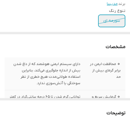
برند:
مدیسا
تنوع رنگ
سورمه ای
مشخصات
🔹 محافظت ایمن در
دارای سیستم ایمنی هوشمند که از داغ شدن
برابر گرمای بیش از
بیش از اندازه جلوگیری می‌کند، بنابراین
حد
استفاده طولانی‌مدت هیچ خطری از نظر
سوختگی یا آتش‌سوزی ندارد.
🔹 گرمایش سریع و
توانایی گرم شدن تا ۶۵ درجه سانتی‌گراد در کمتر
یکنواخت
از ۱۵ دقیقه و پخش یکنواخت حرارت در تمام
سطح تشک.
توضیحات
🔹 روکش حوله‌ای
دارای روکش پارچه‌ای حوله‌ای که ضدتعریق
نرم و لطیف
بوده و حس راحتی بیشتری نسبت به مدل‌های