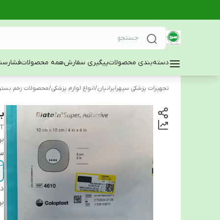
دسته‌بندی محصولات
پیگیری سفارش
همه محصولات
فشارسن
تجهیزات پزشکی سپهرایرانیان
/
انواع لوازم پزشکی
/
محصولات زخم بستر
ب
ST
بر
سا
دس
بر