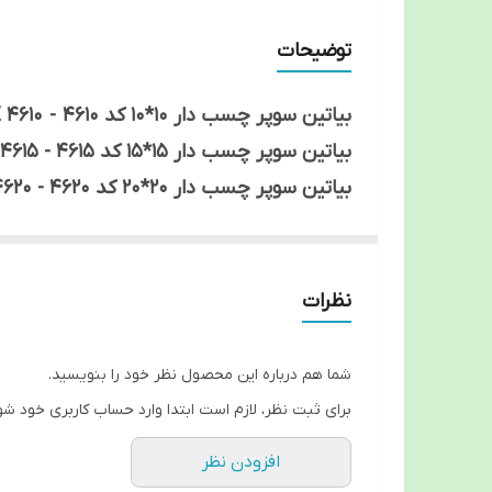
تولید
توضیحات
بیاتین سوپر چسب دار 10*10 کد 4610 - BIATAIN SUPER ADHESIVE 10*10 CODE 4610
بیاتین سوپر چسب دار 15*15 کد 4615 - BIATAIN SUPER ADHESIVE 15*15 CODE 4615
بیاتین سوپر چسب دار 20*20 کد 4620 - BIATAIN SUPER ADHESIVE 20*20 CODE 4620
روند درمان زخم و همچنین هزینه نهایی درمان زخم 
لایه بیرونی آلیون بیاتین سوپر ضد آب است و بیمار می‎تواند با داشتن پانسمان دو
نظرات
بیاتین سوپر بجز زخم‏های خشک و فاقد اگزودا برای
کاربردی برای افرادی ساخته است که به تغییر دادن 
شما هم درباره این محصول نظر خود را بنویسید.
در زخم ‏های حفره‏ ای می‎توان پس از قرار دادن آلیون بیاتین سوپر در حفره زخم، روی حفره را با آلیون (بیاتین سوپر) پوشش بخشید.
برای ثبت نظر، لازم است ابتدا وارد حساب کاربری خود شو
یاتین کول
افزودن نظر
ممکن است دو یا سه روز و حتی بیشتر طول بکشد. 