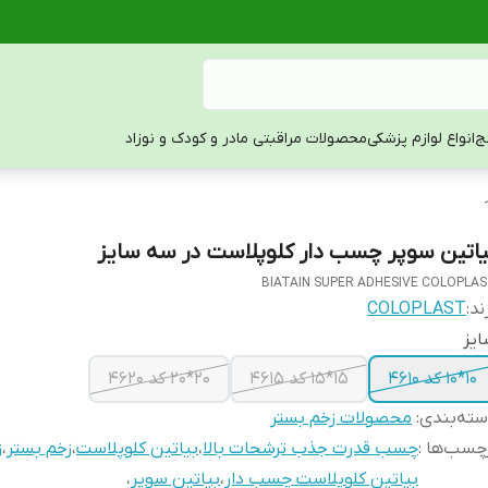
ج
انواع لوازم پزشکی
محصولات مراقبتی مادر و کودک و نوزاد
یاتین سوپر چسب دار کلوپلاست در سه سایز
BIATAIN SUPER ADHESIVE COLOPLA
ند:
COLOPLAST
یز
10*10 کد 4610
15*15 کد 4615
20*20 کد 4620
ته‌بندی
:
محصولات زخم بستر
چسب‌ها :
چسب قدرت جذب ترشحات بالا
،
بیاتین کلوپلاست
،
زخم بستر
،
ز
بیاتین کلوپلاست چسب دار
،
بیاتین سوپر
،