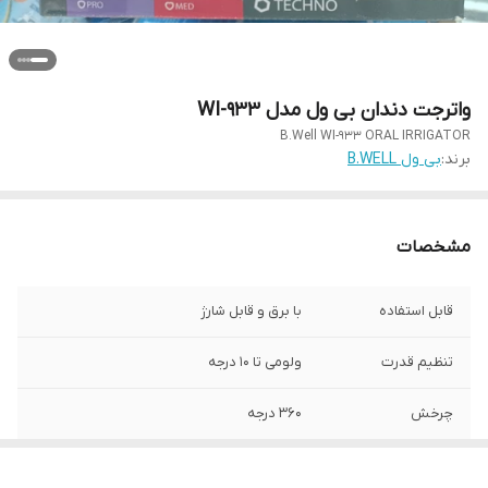
واترجت دندان بی ول مدل WI-933
B.Well WI-933 ORAL IRRIGATOR
برند:
بی ول B.WELL
مشخصات
قابل استفاده
با برق و قابل شارژ
تنظیم قدرت
ولومی تا 10 درجه
چرخش
360 درجه
دارای
کیف قابل حمل