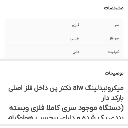
مشخصات
سر
فلزی
سر فلز
طلایی
کیفیت
عالی
دارای
برچسب هولوگرام
توضیحات
میکرونیدلینگ a1w دکتر پن داخل فلز اصلی
بارکد دار
(دستگاه موجود سری کاملا فلزی وبسته
بندی پک شده و دارای برچسب هولوگرام