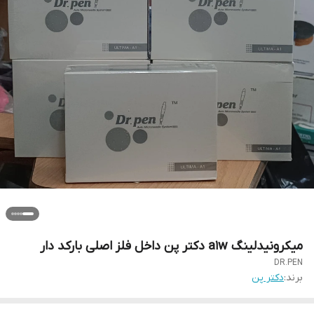
میکرونیدلینگ a1w دکتر پن داخل فلز اصلی بارکد دار
DR.PEN
برند:
دکتر پن