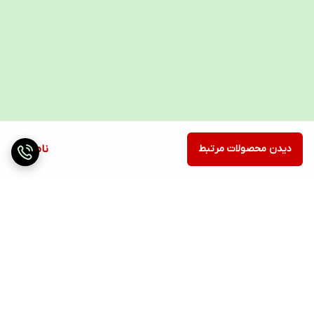
است. این بخش ها شامل تنه ، هندپیس، کارتریج دکتر
پن A6 و
آداپتور می باشد. جالب است بدانید که این دستگاه
میکرونیدلینگ بسیار پر استفاده و محبوب دارای نمایشگر
یا ال سی دی
نشان دهنده سطح سرعت نمی باشد و در طراحی آن تنها
به یک ال ای دیِ نشانگر خاموش و روشن بودن دستگاه
دیدن محصولات مرتبط
ناموجود
بسنده شده است.
نکاتی مهم هنکام استفاده از دکتر پن مدل A1W
بهتر است هنگام انجام مییکرونیدلینگ با دستگاه دکتر
پن A1W به نکات زیر توجه داشته باشید.
برگشت به بالا
سری را به داخل پوست وارد نکنید بلکه به سادگی از