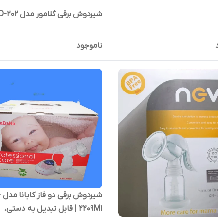
شیردوش برقی گلامور مدل LD-202
ناموجود
شیر
2209M1 | قابل تبدیل به دستی،