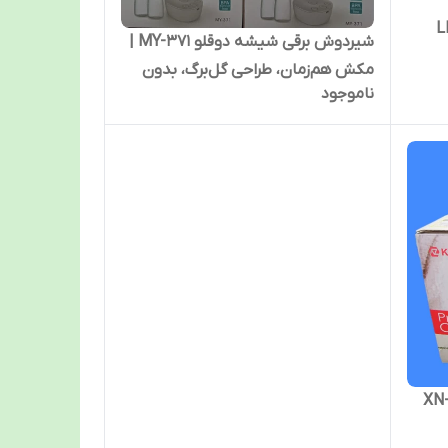
شیردوش برقی شیشه دوقلو MY-371 |
مکش هم‌زمان، طراحی گل‌برگ، بدون
ناموجود
BPA
دوش برقی دو فاز کابانا مدل XN-