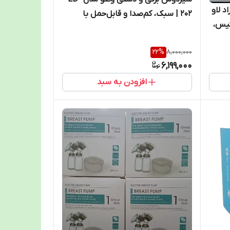
 لاو
202 | سبک، کم‌صدا و قابل‌حمل با
ئیس،
گارانتی شرکتی
ت،
22
%
8,000,000
6,199,000
افزودن به سبد