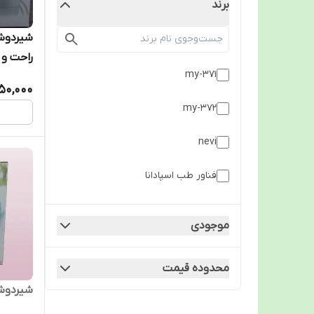
برند
راحت و ح
my-371
50,000
my-372
nevi
فناور طب اسپادانا
گلامور
موجودی
وکتو
محدوده قیمت
یونی مام
شیردوش ب