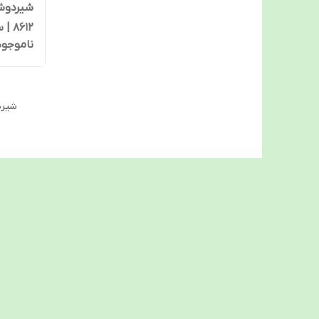
612
ناموجود
مادر
شیرد