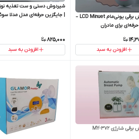
شیردوش دستی و ست تغذیه نوزاد
| جایگزین حرفه‌ای مدل مدلا سو
شیردوش برقی یونی‌مام LCD Minuet –
استفاده آسان، بدون خستگی دس
رفه‌ای برای مادران
تولید ایران
825,000
14,3
افزودن به سبد
افزودن به سبد
رقی شارژی MY-372