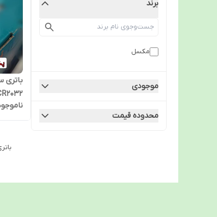
برند
مکسل
موجودی
CR2032
ناموجود
محدوده قیمت
باتری 2032 مناسب برای انواع لوازم پزشکی و 