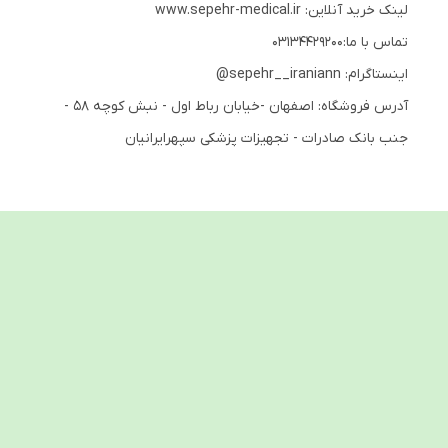
لینک خرید آنلاین:
www.sepehr-medical.ir
تماس با ما:03134429200
اینستاگرام: sepehr__iraniann@
آدرس فروشگاه: اصفهان -خیابان رباط اول - نبش کوچه 58 -
جنب بانک صادرات - تجهیزات پزشکی سپهرایرانیان