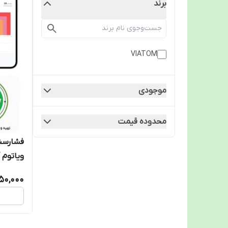
برند
VIATOM
موجودی
محدوده قیمت
فشارسنج
RMFIT
850,000