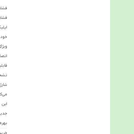
فشار
فشار
اپلی
خود 
ویژگ
اتصا
قابل
تشخی
شارژ
می‌کن
این 
جدید
بهره
خرید