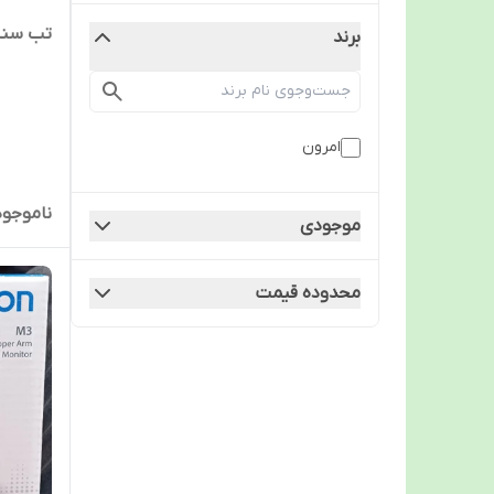
تب سنج لی
برند
امرون
ناموجود
موجودی
محدوده قیمت