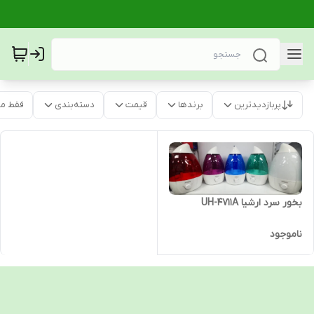
پربازدیدترین
برندها
قیمت
دسته‌بندی
فقط م
بخور سرد ارشیا UH-4711A
ناموجود